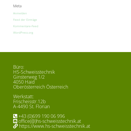
Meta
Anmelden
Feed der Einträge
Kommentare-Feed
WordPress.org
Büro:
HS-Schweisstechnik
Ginsterweg 1/2
4050 Haid
Oberösterreich Österreich
Werkstatt:
Frischeisstr.12b
A-4490 St. Florian
+43 (0)699 190 06 996
office(@)hs-schweisstechnik.at
https://www.hs-schweisstechnik.at